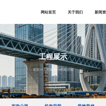
网站首页
关于我们
新闻资
公司简介
组织架构
企业文化
公司资质
行业新
公司动
>
>
>
>
工程展示
首页
>>
工程展示
>>
机电安装