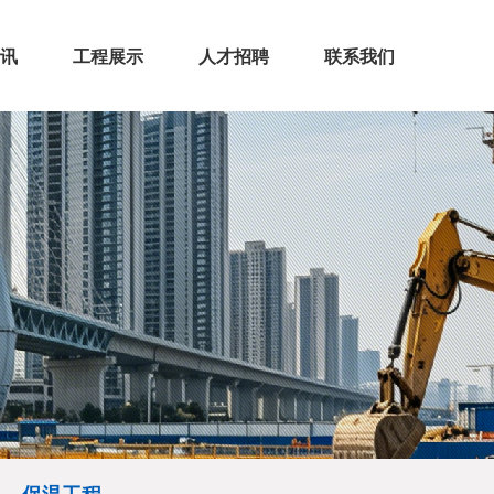
讯
工程展示
人才招聘
联系我们
闻
态
房屋建筑
市政公路
机电安装
装饰装修
保温工程
>
>
>
>
>
>
>