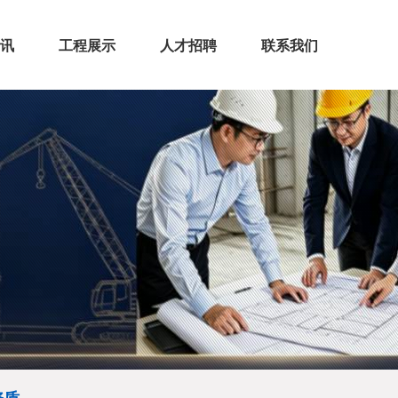
讯
工程展示
人才招聘
联系我们
闻
态
房屋建筑
市政公路
机电安装
装饰装修
保温工程
>
>
>
>
>
>
>